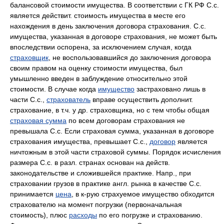
балансовой стоимости имущества. В соответствии с ГК РФ С.с.
является действит. стоимость имущества в месте его
нахождения в день заключения договора страхования. С.с.
имущества, указанная в договоре страхования, не может быть
впоследствии оспорена, за исключением случая, когда
страховщик
, не воспользовавшийся до заключения договора
своим правом на оценку стоимости имущества, был
умышленно введен в заблуждение относительно этой
стоимости. В случае когда
имущество
застраховано лишь в
части С.с.,
страхователь
вправе осуществить дополнит.
страхование, в т.ч. у др. страховщика, но с тем чтобы общая
страховая сумма
по всем договорам страхования не
превышала С.с. Если страховая сумма, указанная в договоре
страхования имущества, превышает С.с.,
договор
является
ничтожным в этой части страховой суммы. Порядок исчисления
размера С.с. в разл. странах основан на действ.
законодательстве и сложившейся практике. Напр., при
страховании грузов в практике англ. рынка в качестве С.с.
принимается
цена
, в к-рую страхуемое имущество обходится
страхователю на момент погрузки (первоначальная
стоимость), плюс
расходы
по его погрузке и страхованию.